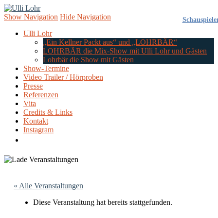
Ulli Lohr
Show Navigation
Hide Navigation
Schauspiele
Ulli Lohr
„Ein Kellner Packt aus“ und „LOHRBÄR“
LOHRBÄR die Mix-Show mit Ulli Lohr und Gästen
Lohrbär die Show mit Gästen
Show-Termine
Video Trailer / Hörproben
Presse
Referenzen
Vita
Credits & Links
Kontakt
Instagram
« Alle Veranstaltungen
Diese Veranstaltung hat bereits stattgefunden.